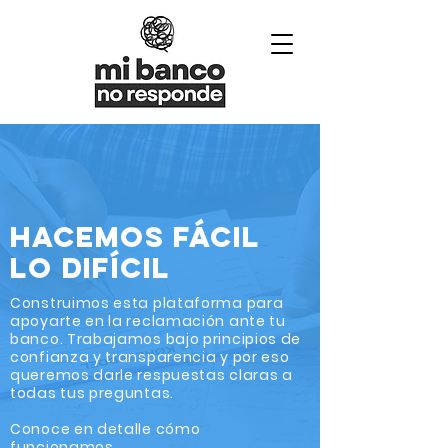
HACEMOS FÁCIL
LO DIFÍCIL
Construimos esta plataforma para
apoyarte en la reclamación ante tu
banco. Trabajamos bajo principios de
confianza y transparencia y por eso
queremos darle respuestas claras a
todas tus preguntas.
Conoce en detalle cómo
funcionamos.