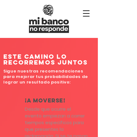
ESTE CAMINO LO
RECORREMOS JUNTOS
Sigue nuestras recomendaciones
para mejorar tus probabilidades de
lograr un resultado positivo:
¡A moverse!
Desde que ocurre el
evento empiezan a correr
tiempos específicos para
que presentes la
reclamación. Si se te pasan