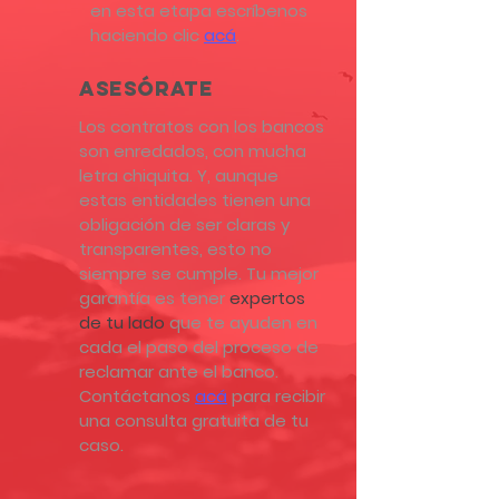
en esta etapa escríbenos
haciendo clic
acá
.
ASESÓRATE
Los contratos con los bancos
son enredados, con mucha
letra chiquita. Y, aunque
estas entidades tienen una
obligación de ser claras y
transparentes, esto no
siempre se cumple. Tu mejor
garantía es tener
expertos
de tu lado
que te ayuden en
cada el paso del proceso de
reclamar ante el banco.
Contáctanos
acá
para recibir
una consulta gratuita de tu
caso.