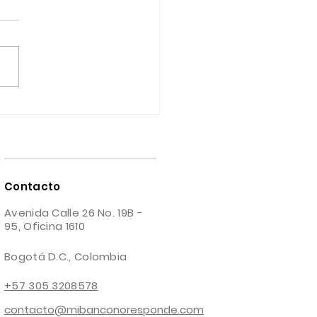
os de las Compañías de
ros en Colombia: Protege
derechos
Contacto
Avenida Calle 26 No. 19B -
95, Oficina 1610
Bogotá D.C., Colombia
+57 305 3208578
contacto@mibanconoresponde.com