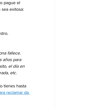
 o pague el 
sea exitosa:
tro. 
ona fallece. 
s años para 
ito, el día en 
ada, etc. 
ro tienes hasta 
ara reclamar da 