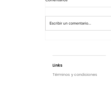
Escribir un comentario...
¡Alerta Financiera! Mantén tu
dinero seguro: La importancia
de revisar tus estados de
cuenta
Links
Términos y condiciones