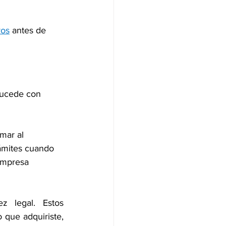
ros
antes de 
Sucede con 
mar al 
rámites cuando 
empresa 
 legal. Estos 
que adquiriste, 