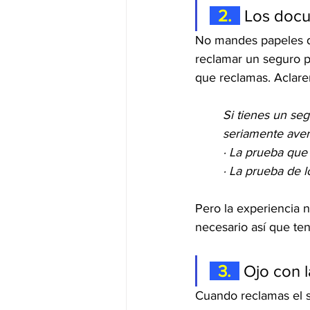
  2.  
 Los doc
No mandes papeles d
reclamar un seguro pr
que reclamas. Aclare
Si tienes un se
seriamente aver
· La prueba que 
· La prueba de lo
Pero la experiencia 
necesario así que te
  3.  
 Ojo con 
Cuando reclamas el s