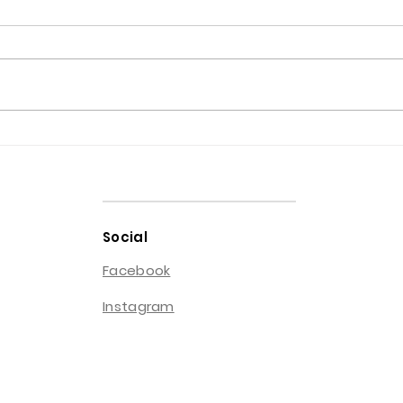
¡OJO! Las jugaditas de las
Abus
aseguradoras
Segu
tus 
Social
Facebook
Instagram