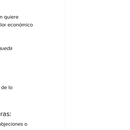
n quiere 
valor económico 
queda 
de lo 
ras:
objeciones o 